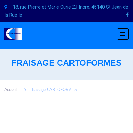
18, rue Pierre et Marie Curie Z.I Ingré, 45140 St Jean de
la Ruelle
FRAISAGE CARTOFORMES
Accueil
fraisage CARTOFORMES